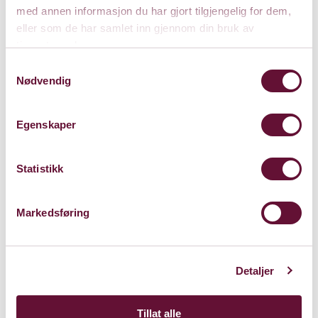
med annen informasjon du har gjort tilgjengelig for dem,
eller som de har samlet inn gjennom din bruk av
tjenestene deres.
Musikerstipend
Samtykkevalg
på kr 100 000,- til
Nødvendig
Nikolai Hansli,
Bærum
Egenskaper
22. mai 2025
Statistikk
Markedsføring
Ledig stilling —
Vertskapsmedarbeider
16. mai 2025
Detaljer
Tillat alle