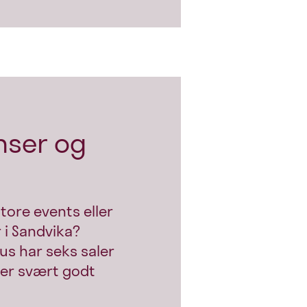
nser og
tore events eller
i Sandvika?
s har seks saler
 er svært godt