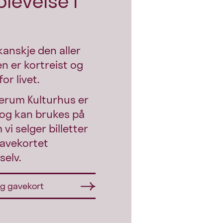
plevelse i
kanskje den aller
n er kortreist og
or livet.
ærum Kulturhus er
, og kan brukes på
vi selger billetter
 gavekortet
selv.
 og gavekort