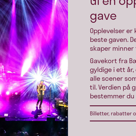
Gi en op
gave
Opplevelser er 
beste gaven. De
skaper minner f
Gavekort fra B
gyldige i ett år
alle scener som 
til. Verdien på
bestemmer du 
Billetter, rabatter