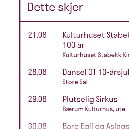
Dette skjer
21.08
Kulturhuset Stabe
100 år
Kulturhuset Stabekk Ki
28.08
DanseFOT 10-årsj
Store Sal
29.08
Plutselig Sirkus
Bærum Kulturhus, ute
30.08
Bare Egil og Aslag