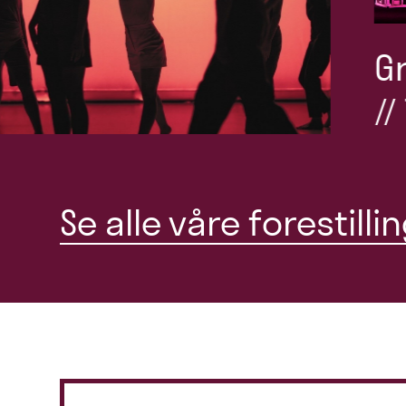
Gravity & Other Myths
// Ten Thousand Hour
Se alle våre forestilli