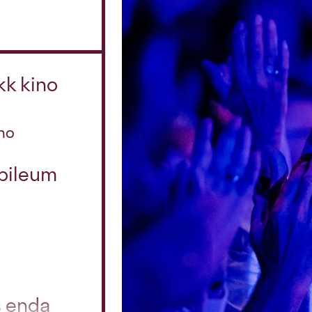
kk kino
no
ubileum
s enda