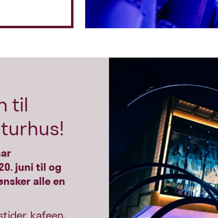
re
rnet Fornebu
 i
 til
turhus!
har
. juni til og
ønsker alle en
!
tider, kafeen,