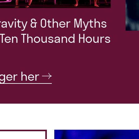
s
nger her