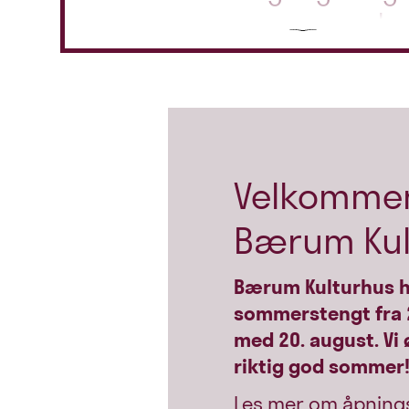
mer superpopulæ
Scroll
barneshow
Varmesentralen, Flytå
01.09
Malerinne - Kvinner
barokken
Velkommen
Presterud gård
Bærum Kul
Bærum Kulturhus 
sommerstengt fra 20
med 20. august. Vi 
riktig god sommer
Les mer om åpnings