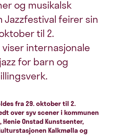
oner og musikalsk
azzfestival feirer sin
oktober til 2.
 viser internasjonale
 jazz for barn og
llingsverk.
es fra 29. oktober til 2.
edt over syv scener i kommunen
 Henie Onstad Kunstsenter,
Kulturstasjonen Kalkmølla og