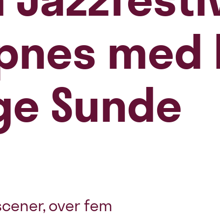
pnes med 
ge Sunde
scener, over fem