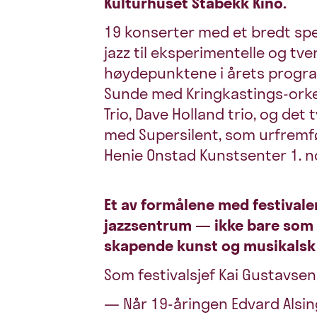
Kulturhuset Stabekk Kino.
19 konserter med et bredt spek
jazz til eksperimentelle og tv
høydepunktene i årets progra
Sunde med Kringkastings-orke
Trio, Dave Holland trio, og de
med Supersilent, som urfremfø
Henie Onstad Kunstsenter 1. 
Et av formålene med festival
jazzsentrum — ikke bare som
skapende kunst og musikalsk
Som festivalsjef Kai Gustavsen 
— Når 19-åringen Edvard Alsin