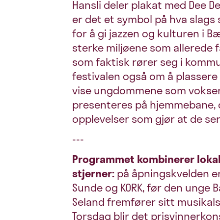
Hansli deler plakat med Dee D
er det et symbol på hva slags st
for å gi jazzen og kulturen i 
sterke miljøene som allerede fa
som faktisk rører seg i komm
festivalen også om å plassere 
vise ungdommene som vokser 
presenteres på hjemmebane, o
opplevelser som gjør at de s
---
Programmet kombinerer lokale
stjerner:
på åpningskvelden er
Sunde og KORK, før den unge 
Seland fremfører sitt musikals
Torsdag blir det prisvinnerkon