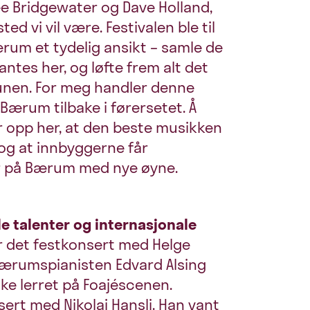
ee Bridgewater og Dave Holland,
ed vi vil være. Festivalen ble til
Bærum et tydelig ansikt – samle de
ntes her, og løfte frem alt det
unen. For meg handler denne
Bærum tilbake i førersetet. Å
opp her, at den beste musikken
g at innbyggerne får
er på Bærum med nye øyne.
 talenter og internasjonale
 det festkonsert med Helge
Bærumspianisten Edvard Alsing
ke lerret på Foajéscenen.
sert med Nikolai Hansli. Han vant