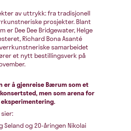
ter av uttrykk: fra tradisjonell
errkunstneriske prosjekter. Blant
m er Dee Dee Bridgewater, Helge
steret, Richard Bona Asanté
t tverrkunstneriske samarbeidet
rer et nytt bestillingsverk på
november.
en er å gjenreise Bærum som et
 konsertsted, men som arena for
 eksperimentering.
sier:
g Seland og 20-åringen Nikolai