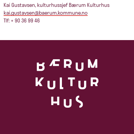
Kai Gustavsen, kulturhussjef Bærum Kulturhus
kai.gustavsen@baerum.kommune.no
Tlf: + 90 36 99 46