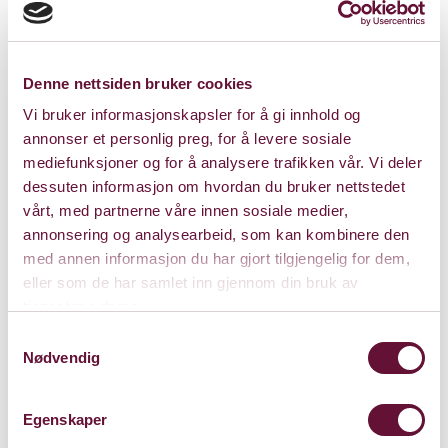
2026 og 2027, og omfatter blant annet total
oppgradering av teatersal, galleri og foajé med
kjøkken, universell utforming av hele bygget, nye
Denne nettsiden bruker cookies
publikumsfasiliteter, tekniske anlegg og brannsikring.
Vi bruker informasjonskapsler for å gi innhold og
Med denne rehabiliteringen legges det et solid
annonser et personlig preg, for å levere sosiale
fundament for fremtidens teater. Samtidig har Bærum
mediefunksjoner og for å analysere trafikken vår. Vi deler
Kulturhus arbeidet for å utvide prosjektet gjennom
dessuten informasjon om hvordan du bruker nettstedet
vårt, med partnerne våre innen sosiale medier,
eksterne midler.
annonsering og analysearbeid, som kan kombinere den
Gjennom en helhetlig masterplan skal teateret med
med annen informasjon du har gjort tilgjengelig for dem,
hjelp av Sparebankstiftelsen i tillegg styrkes med:
eller som de har samlet inn gjennom din bruk av
tjenestene deres.
moderne lyd- og lysanlegg
Samtykkevalg
oppgradering av lokaler for teaterskole og barn og unge i 2.
Nødvendig
og 3. etasje
Tildelingen fra Sparebankstiftelsen går direkte inn i
Egenskaper
denne utvidede satsingen, med særlig vekt på tiltak