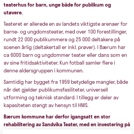
teaterhus for barn, unge både for publikum og
utøvere.
Teateret er allerede en av landets viktigste arenaer for
barne- og ungdomsteater, med over 100 forestillinger,
rundt 22 000 publikummere og 25 000 deltakere på
scenen årlig (deltakertall er inkl. prøver). I Bærum har
ca 6000 barn og ungdommer teater eller dans som en
av sine fritidsaktiviteter. Kun fotball samler flere i
denne aldersgruppen i kommunen.
Samtidig har bygget fra 1959 betydelige mangler, både
når det gjelder publikumsfasiliteter, universell
utforming og teknisk standard. I tillegg er deler av
kapasiteten stengt av hensyn til HMS.
Bærum kommune har derfor igangsatt en stor
rehabilitering av Sandvika Teater, med en investering på
om lag 85 millioner kroner. Prosjektet gjennomføres i