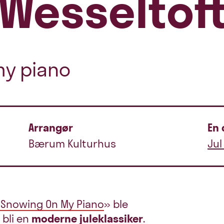
Wesseltof
my piano
Arrangør
En 
Bærum Kulturhus
Jul
s Snowing On My Piano
» ble
 bli en
moderne juleklassiker
.