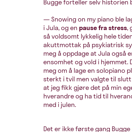
Bugge forteller selv historien 
— Snowing on my piano ble la
i Jula, og en
pause fra stress
,
så voldsomt lykkelig hele tide
akuttmottak på psykiatrisk sy
meg å oppdage at Jula også er
ensomhet og vold i hjemmet. D
meg om å lage en solopiano pl
sterkt i tvil men valgte til slut
at jeg fikk gjøre det på min eg
hverandre og ha tid til hverand
med i julen.
Det er ikke første gang Bugge 