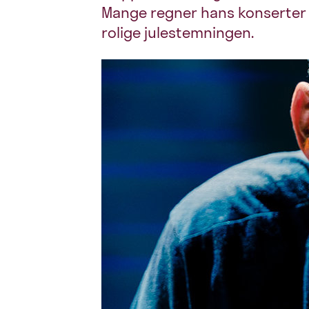
Mange regner hans konserter s
rolige julestemningen.