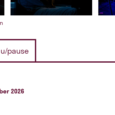
en
n u/pause
ber 2026