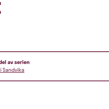
t
del av serien
 i Sandvika