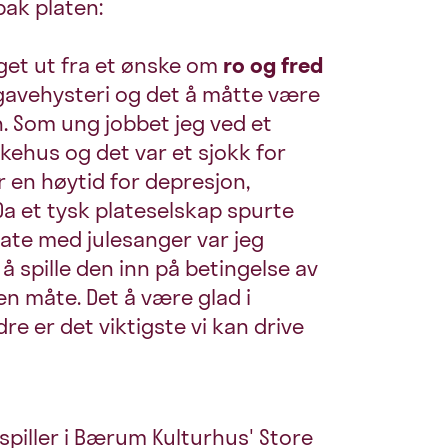
bak platen:
get ut fra et ønske om
ro og fred
 gavehysteri og det å måtte være
n. Som ung jobbet jeg ved et
kehus og det var et sjokk for
 en høytid for depresjon,
a et tysk plateselskap spurte
ate med julesanger var jeg
t å spille den inn på betingelse av
en måte. Det å være glad i
re er det viktigste vi kan drive
spiller i Bærum Kulturhus' Store