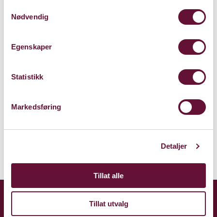
Samtykkevalg
Nødvendig
Presterud gård
Egenskaper
Gamle Ringeriksvei 49
1357 Bekkestua
Statistikk
Kart
Markedsføring
Om Presterud gård
Detaljer
Tillat alle
Tillat utvalg