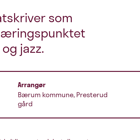
låtskriver som
kjæringspunktet
og jazz.
Arrangør
Bærum kommune, Presterud
gård