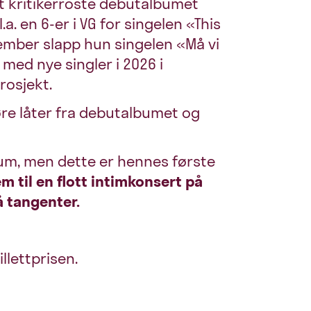
et kritikerroste debutalbumet
a. en 6-er i VG for singelen «This
ember slapp hun singelen «Må vi
med nye singler i 2026 i
rosjekt.
øre låter fra debutalbumet og
um, men dette er hennes første
em til en flott intimkonsert på
 tangenter.
illettprisen.