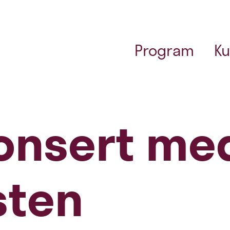
Program
Ku
onsert me
sten