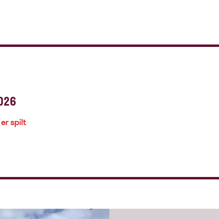
026
er spilt