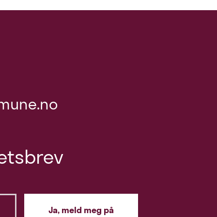
mune.no
etsbrev