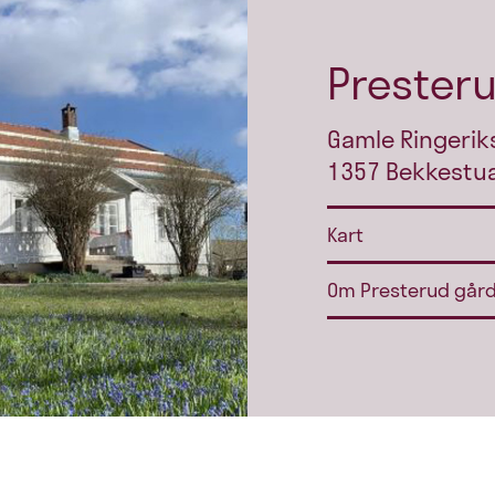
Prester
Gamle Ringerik
1357 Bekkestu
Kart
Om Presterud går