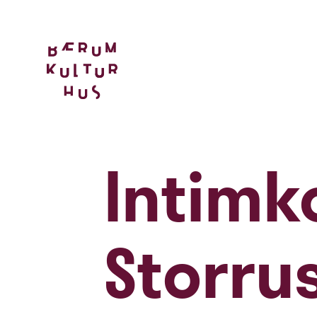
Intimk
Storru