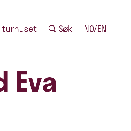
lturhuset
Søk
NO/EN
d Eva