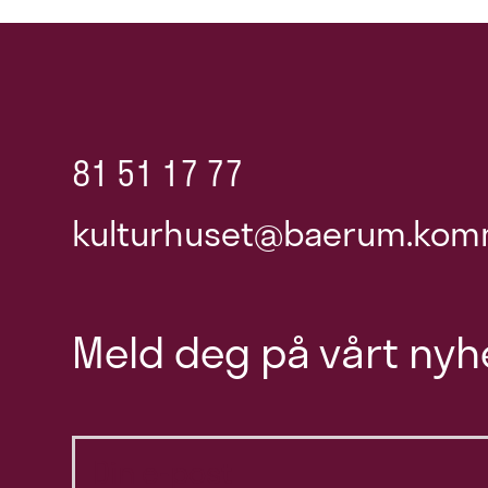
81 51 17 77
kulturhuset@baerum.kom
Meld deg på vårt nyh