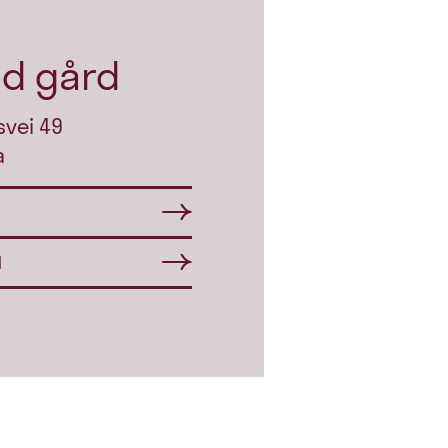
ud gård
svei 49
a
d