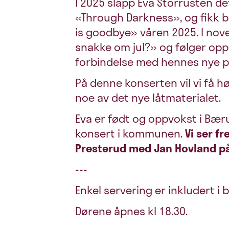
I 2025 slapp Eva Storrusten d
«Through Darkness», og fikk bl.
is goodbye» våren 2025. I nov
snakke om jul?» og følger opp 
forbindelse med hennes nye p
På denne konserten vil vi få h
noe av det nye låtmaterialet.
Eva er født og oppvokst i Bær
konsert i kommunen.
Vi ser fr
Presterud med Jan Hovland på
---
Enkel servering er inkludert i b
Dørene åpnes kl 18.30.