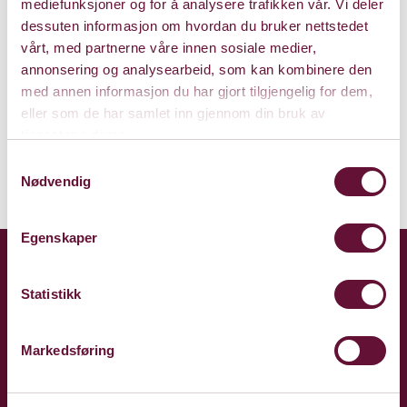
Archive
mediefunksjoner og for å analysere trafikken vår. Vi deler
dessuten informasjon om hvordan du bruker nettstedet
vårt, med partnerne våre innen sosiale medier,
annonsering og analysearbeid, som kan kombinere den
Past events at the Culture
med annen informasjon du har gjort tilgjengelig for dem,
House
eller som de har samlet inn gjennom din bruk av
tjenestene deres.
Samtykkevalg
Nødvendig
Egenskaper
Statistikk
Markedsføring