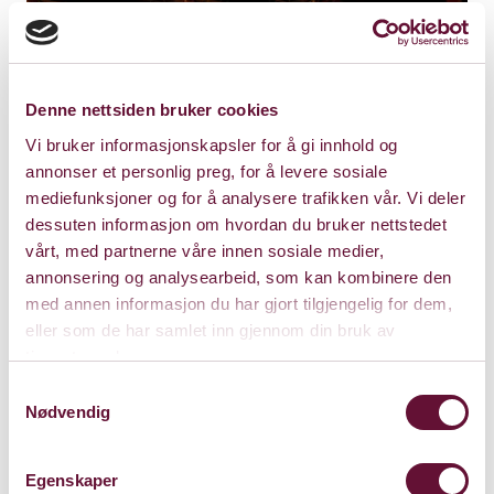
Denne nettsiden bruker cookies
Vi bruker informasjonskapsler for å gi innhold og
annonser et personlig preg, for å levere sosiale
mediefunksjoner og for å analysere trafikken vår. Vi deler
dessuten informasjon om hvordan du bruker nettstedet
vårt, med partnerne våre innen sosiale medier,
annonsering og analysearbeid, som kan kombinere den
med annen informasjon du har gjort tilgjengelig for dem,
eller som de har samlet inn gjennom din bruk av
Store Sal
tjenestene deres.
Samtykkevalg
Bærum Kulturhus
Nødvendig
Claude Monets allé 27
1338 Sandvika
Egenskaper