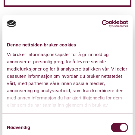
Denne nettsiden bruker cookies
Vi bruker informasjonskapsler for å gi innhold og
annonser et personlig preg, for å levere sosiale
mediefunksjoner og for å analysere trafikken vår. Vi deler
dessuten informasjon om hvordan du bruker nettstedet
vårt, med partnerne våre innen sosiale medier,
annonsering og analysearbeid, som kan kombinere den
med annen informasjon du har gjort tilgjengelig for dem,
eller som de har samlet inn gjennom din bruk av
tjenestene deres.
Samtykkevalg
Underhuset
Nødvendig