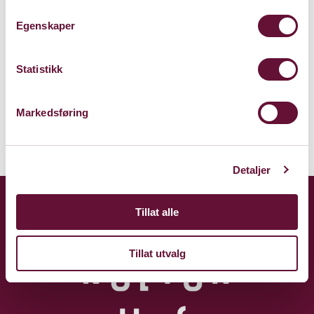
Bærum Kulturhus
Claude Monets allé 27
Egenskaper
1338 Sandvika
Statistikk
Kart
Markedsføring
Detaljer
Tillat alle
Tillat utvalg