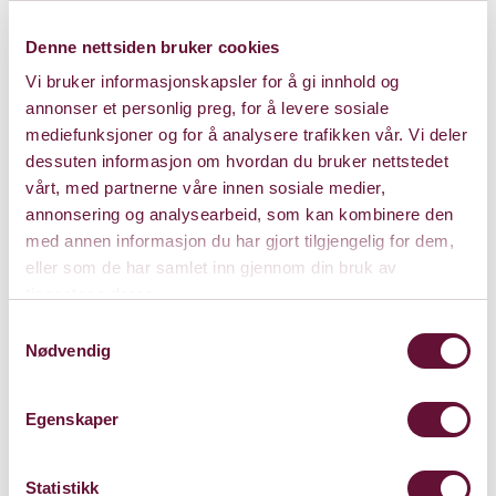
Denne nettsiden bruker cookies
Vi bruker informasjonskapsler for å gi innhold og
annonser et personlig preg, for å levere sosiale
mediefunksjoner og for å analysere trafikken vår. Vi deler
dessuten informasjon om hvordan du bruker nettstedet
vårt, med partnerne våre innen sosiale medier,
annonsering og analysearbeid, som kan kombinere den
med annen informasjon du har gjort tilgjengelig for dem,
eller som de har samlet inn gjennom din bruk av
Kulturhuset Stabekk Kino
tjenestene deres.
Samtykkevalg
Gamle Ringeriksvei 5, 1369 Stabekk
Nødvendig
Kart
Egenskaper
Statistikk