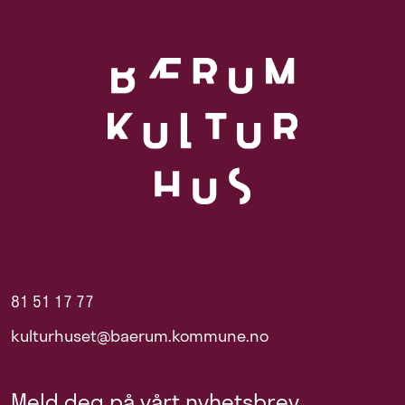
81 51 17 77
kulturhuset@baerum.kommune.no
Meld deg på vårt nyhetsbrev