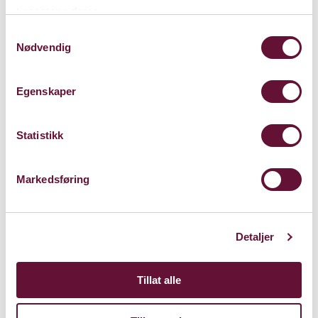
tjenestene deres.
Samtykkevalg
Varighet: 2 t u/pause
Nødvendig
Egenskaper
Lørdag 29. mars 2025
Kl. 12:00
Forestillingen er spilt
Statistikk
Markedsføring
Detaljer
Tillat alle