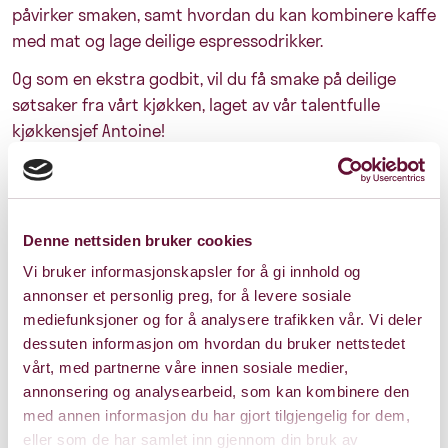
påvirker smaken, samt hvordan du kan kombinere kaffe
med mat og lage deilige espressodrikker.
Og som en ekstra godbit, vil du få smake på deilige
søtsaker fra vårt kjøkken, laget av vår talentfulle
kjøkkensjef Antoine!
I samarbeid med Fuglen Coffee Roasters får du med
deg en valgfri 250g pose med kvalitetskaffebønner
hjem. I tillegg har vi spesialtilbud på kaffe og
Denne nettsiden bruker cookies
bryggeutstyr kun for deltakerne!
Vi bruker informasjonskapsler for å gi innhold og
Husk, vi har kun plass til 10 personer, så vær tidlig ute
annonser et personlig preg, for å levere sosiale
for å sikre deg en plass.
mediefunksjoner og for å analysere trafikken vår. Vi deler
dessuten informasjon om hvordan du bruker nettstedet
vårt, med partnerne våre innen sosiale medier,
annonsering og analysearbeid, som kan kombinere den
med annen informasjon du har gjort tilgjengelig for dem,
Pris: 0 - 640
eller som de har samlet inn gjennom din bruk av