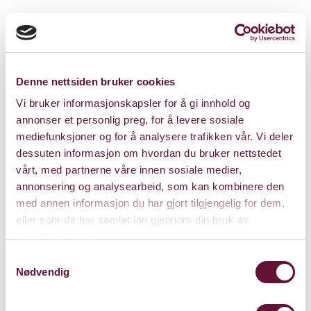
Vi anbefaler å ta ut billetter på forhånd.
Denne nettsiden bruker cookies
Gratis
Vi bruker informasjonskapsler for å gi innhold og
annonser et personlig preg, for å levere sosiale
mediefunksjoner og for å analysere trafikken vår. Vi deler
dessuten informasjon om hvordan du bruker nettstedet
Varighet: 40 minutter
vårt, med partnerne våre innen sosiale medier,
annonsering og analysearbeid, som kan kombinere den
med annen informasjon du har gjort tilgjengelig for dem,
eller som de har samlet inn gjennom din bruk av
Lørdag 13. desember 2025
tjenestene deres.
Kl. 11:00
Forestillingen er spilt
Samtykkevalg
Nødvendig