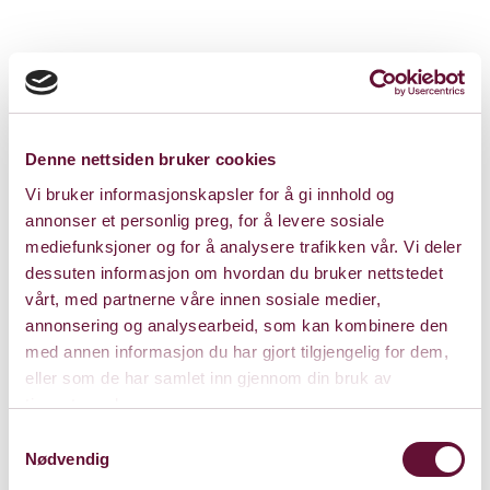
Denne nettsiden bruker cookies
Pris: 0 - 265
Vi bruker informasjonskapsler for å gi innhold og
annonser et personlig preg, for å levere sosiale
mediefunksjoner og for å analysere trafikken vår. Vi deler
dessuten informasjon om hvordan du bruker nettstedet
Varighet: 1 t, 30 min
vårt, med partnerne våre innen sosiale medier,
m/pause
annonsering og analysearbeid, som kan kombinere den
med annen informasjon du har gjort tilgjengelig for dem,
eller som de har samlet inn gjennom din bruk av
tjenestene deres.
Søndag 7. april 2024
Samtykkevalg
Kl. 17:00
Forestillingen er spilt
Nødvendig