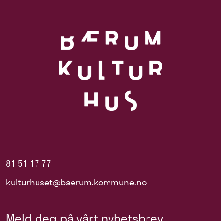
81 51 17 77
kulturhuset@baerum.kommune.no
Meld deg på vårt nyhetsbrev