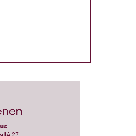
enen
hus
allé 27