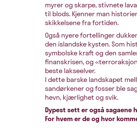
myrer og skarpe, stivnete lav
til blods. Kjenner man histori
skikkelsene fra fortiden.
Også nyere fortellinger dukker
den islandske kysten. Som hi
symbolske kraft og den samlen
finanskrisen, og «terroraksjo
beste lakseelver.
I dette barske landskapet mel
sandørkener og fosser ble sag
hevn, kjærlighet og svik.
Dypest sett er også sagaene h
For hvem er de og hvor komme