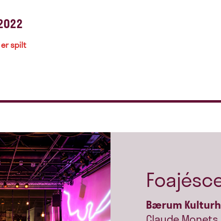
2022
er spilt
Foajésc
Bærum Kultur
Claude Monets 