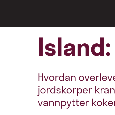
Island:
Hvordan overleve
jordskorper kran
vannpytter koker