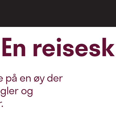
 En reisesk
 på en øy der
gler og
.