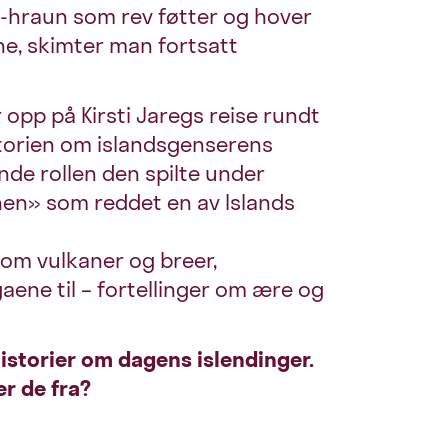
a-hraun som rev føtter og hover
ene, skimter man fortsatt
 opp på Kirsti Jaregs reise rundt
storien om islandsgenserens
de rollen den spilte under
nen» som reddet en av Islands
lom vulkaner og breer,
aene til – fortellinger om ære og
istorier om dagens islendinger.
r de fra?