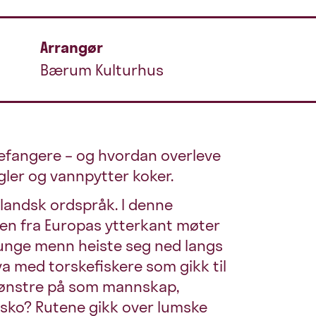
Arrangør
Bærum Kulturhus
glefangere – og hvordan overleve
gler og vannpytter koker.
islandsk ordspråk. I denne
ngen fra Europas ytterkant møter
da unge menn heiste seg ned langs
hva med torskefiskere som gikk til
å mønstre på som mannskap,
sko? Rutene gikk over lumske