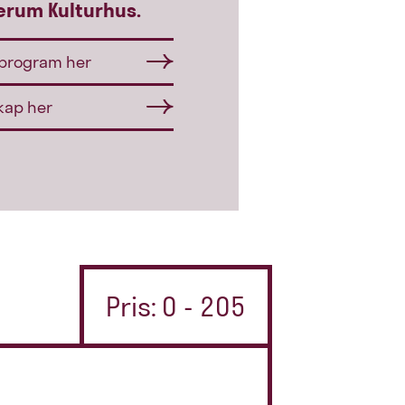
ærum Kulturhus.
sprogram her
kap her
Pris: 0 - 205