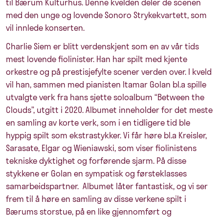
til Bærum Kulturhus. Denne kvelden deler de scenen
med den unge og lovende Sonoro Strykekvartett, som
vil innlede konserten.
Charlie Siem er blitt verdenskjent som en av vår tids
mest lovende fiolinister. Han har spilt med kjente
orkestre og på prestisjefylte scener verden over. I kveld
vil han, sammen med pianisten Itamar Golan bl.a spille
utvalgte verk fra hans sjette soloalbum “Between the
Clouds”, utgitt i 2020. Albumet inneholder for det meste
en samling av korte verk, som i en tidligere tid ble
hyppig spilt som ekstrastykker. Vi får høre bl.a Kreisler,
Sarasate, Elgar og Wieniawski, som viser fiolinistens
tekniske dyktighet og forførende sjarm. På disse
stykkene er Golan en sympatisk og førsteklasses
samarbeidspartner. Albumet låter fantastisk, og vi ser
frem til å høre en samling av disse verkene spilt i
Bærums storstue, på en like gjennomført og