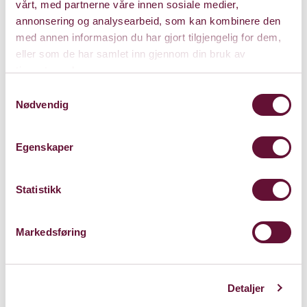
vårt, med partnerne våre innen sosiale medier,
Joseph Haydn.
annonsering og analysearbeid, som kan kombinere den
med annen informasjon du har gjort tilgjengelig for dem,
eller som de har samlet inn gjennom din bruk av
Pris: 0 - 600
tjenestene deres.
Samtykkevalg
Nødvendig
Varighet: 1 t, 30 min.
u/pause
Egenskaper
Statistikk
Onsdag 6. april 2022
Kl. 19:00
Forestillingen er spilt
Markedsføring
Detaljer