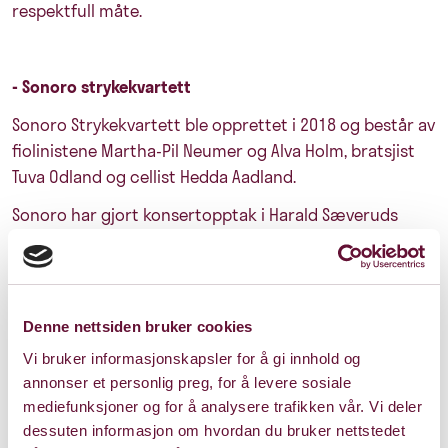
respektfull måte.
- Sonoro strykekvartett
Sonoro Strykekvartett ble opprettet i 2018 og består av
fiolinistene Martha-Pil Neumer og Alva Holm, bratsjist
Tuva Odland og cellist Hedda Aadland.
Sonoro har gjort konsertopptak i Harald Sæveruds
hjem, Siljustøl, i Bergen, og i oktober 2020 gikk
kvartetten til topps i Midgardkonkurransen som
vinnere av den gjeve Midgardprisen. Sommeren 2021
stod Sonoro for avslutningskonserten under
Grieg in
Denne nettsiden bruker cookies
Bergen
, holdt egne konserter på Ramme, Roseslottet
Vi bruker informasjonskapsler for å gi innhold og
og bidro med innslag under Oslo
annonser et personlig preg, for å levere sosiale
kammermusikkfestival.
mediefunksjoner og for å analysere trafikken vår. Vi deler
dessuten informasjon om hvordan du bruker nettstedet
Sonoro vil spille utrag fra verk av Claude Debussy og