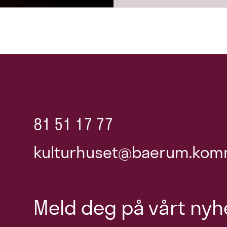
81 51 17 77
kulturhuset@baerum.kom
Meld deg på vårt nyh