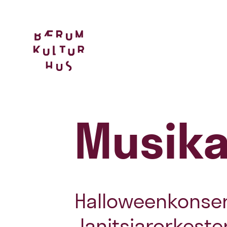
Musika
Halloweenkonse
Janitsjarorkester