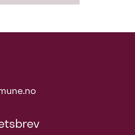
mune.no
etsbrev