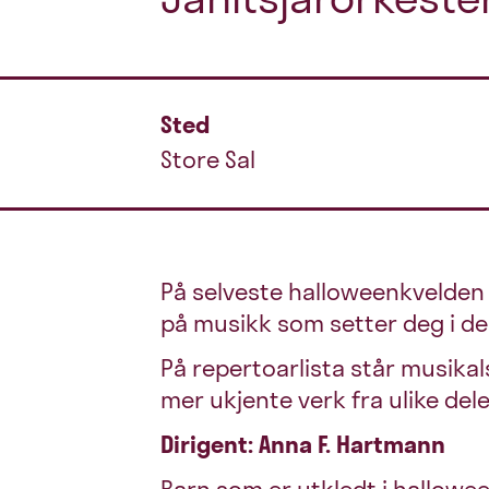
Sted
Store Sal
På selveste halloweenkvelden 
på musikk som setter deg i de
På repertoarlista står musika
mer ukjente verk fra ulike del
Dirigent: Anna F. Hartmann
Barn som er utkledt i hallowee