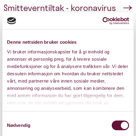
Smitteverntiltak - koronavirus
Denne nettsiden bruker cookies
Pris: 120
Vi bruker informasjonskapsler for å gi innhold og
annonser et personlig preg, for å levere sosiale
mediefunksjoner og for å analysere trafikken vår. Vi deler
dessuten informasjon om hvordan du bruker nettstedet
Varighet: 1 time uten
vårt, med partnerne våre innen sosiale medier,
pause
annonsering og analysearbeid, som kan kombinere den
med annen informasjon du har gjort tilgjengelig for dem,
eller som de har samlet inn gjennom din bruk av
tjenestene deres.
Søndag 11. oktober 2020
Samtykkevalg
Kl. 15:00
Forestillingen er spilt
Nødvendig