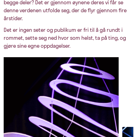
begge deler? Det er gjennom øynene deres vi får se
denne verdenen utfolde seg, der de flyr gjennom fire
årstider.
Det er ingen seter og publikum er fri til å gå rundt i
rommet, sette seg ned hvor som helst, ta på ting, og
gjøre sine egne oppdagelser.