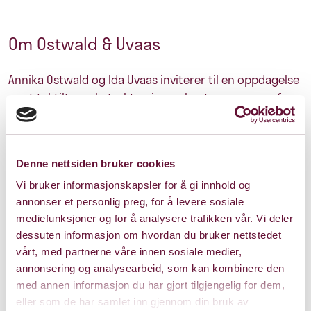
Om Ostwald & Uvaas
Annika Ostwald og Ida Uvaas inviterer til en oppdagelse
av et taktilt og abstrakt univers skapt av scenograf og
skulptør Carl Nilssen-Love, og komponist Jens
L.Thomsen.
Denne nettsiden bruker cookies
Vi bruker informasjonskapsler for å gi innhold og
annonser et personlig preg, for å levere sosiale
Medvirkende
mediefunksjoner og for å analysere trafikken vår. Vi deler
dessuten informasjon om hvordan du bruker nettstedet
vårt, med partnerne våre innen sosiale medier,
Samspill/interaktivitet med
annonsering og analysearbeid, som kan kombinere den
barna
med annen informasjon du har gjort tilgjengelig for dem,
eller som de har samlet inn gjennom din bruk av