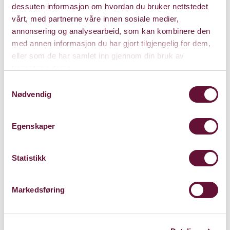
dessuten informasjon om hvordan du bruker nettstedet
vårt, med partnerne våre innen sosiale medier,
annonsering og analysearbeid, som kan kombinere den
med annen informasjon du har gjort tilgjengelig for dem,
eller som de har samlet inn gjennom din bruk av
tjenestene deres.
Samtykkevalg
Gratis
Nødvendig
Egenskaper
Varighet: 1 time uten
pause
Statistikk
Markedsføring
Torsdag 10. september 2020
Kl. 19:00
Forestillingen er spilt