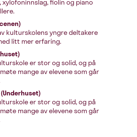
 xylofoninnslag, fiolin og piano
lere.
scenen)
av kulturskolens yngre deltakere
d litt mer erfaring.
rhuset)
urskole er stor og solid, og på
vi møte mange av elevene som går
.
t (Underhuset)
urskole er stor og solid, og på
vi møte mange av elevene som går
.