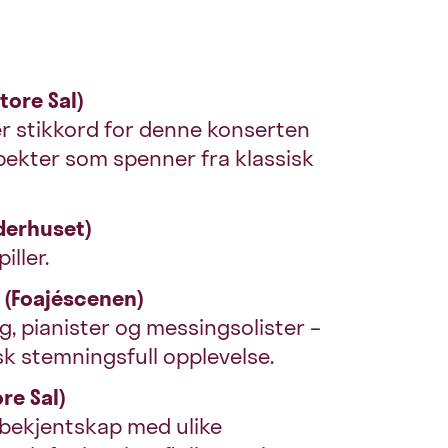
tore Sal)
 er stikkord for denne konserten
spekter som spenner fra klassisk
nderhuset)
iller.
 (Foajéscenen)
g, pianister og messingsolister –
sk stemningsfull opplevelse.
re Sal)
e bekjentskap med ulike