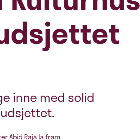
udsjettet
ge inne med solid
udsjettet.
ter Abid Raja la fram