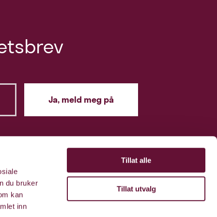
etsbrev
Tillat alle
osiale
n du bruker
Tillat utvalg
som kan
mlet inn