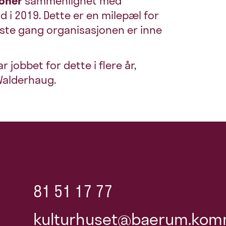
ioner
sammenlignet med
d i 2019. Dette er en milepæl for
ste gang organisasjonen er inne
r jobbet for dette i flere år,
 Walderhaug.
81 51 17 77
kulturhuset@baerum.kom