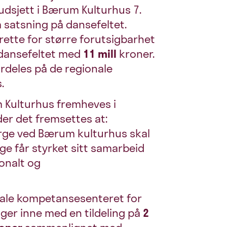
budsjett i Bærum Kulturhus 7.
satsning på dansefeltet.
 rette for større forutsigbarhet
e dansefeltet med
11 mill
kroner.
rdeles på de regionale
.
Kulturhus fremheves i
der det fremsettes at:
orge ved Bærum kulturhus skal
ge får styrket sitt samarbeid
ionalt og
nale kompetansesenteret for
ger inne med en tildeling på
2