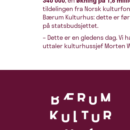
340 000
, en
økning på 1,8 mill
tildelingen fra Norsk kulturfon
Bærum Kulturhus: dette er før
på statsbudsjettet.
– Dette er en gledens dag. Vi ha
uttaler kulturhussjef Morten