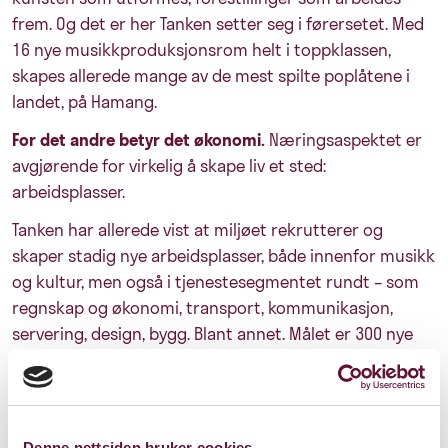
frem. Og det er her Tanken setter seg i førersetet. Med
16 nye musikkproduksjonsrom helt i toppklassen,
skapes allerede mange av de mest spilte poplåtene i
landet, på Hamang.
For det andre betyr det økonomi.
Næringsaspektet er
avgjørende for virkelig å skape liv et sted:
arbeidsplasser.
Tanken har allerede vist at miljøet rekrutterer og
skaper stadig nye arbeidsplasser, både innenfor musikk
og kultur, men også i tjenestesegmentet rundt – som
regnskap og økonomi, transport, kommunikasjon,
servering, design, bygg. Blant annet. Målet er 300 nye
arbeidsplasser knyttet til kulturnæringen i Sandvika,
og vi er på god vei.
Til sist betyr det kunnskapsoverføring.
Denne nettsiden bruker cookies