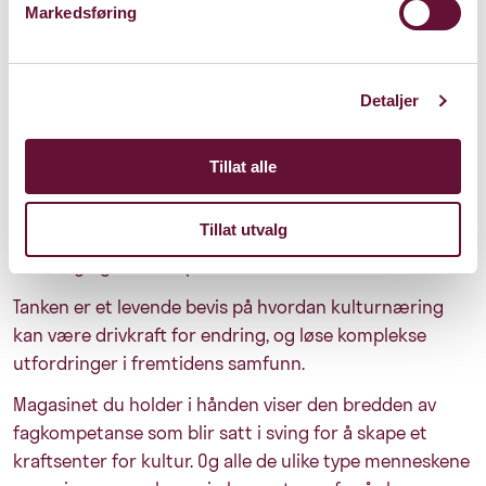
Markedsføring
flott å se hvordan Tanken har utviklet seg til et
nasjonalt og internasjonalt anerkjent studiokompleks,
med et nettverk av kreative entreprenører på tvers av
Detaljer
ulike fagfelt.
Det er viktig for et samfunn å investere i kultur og
Tillat alle
kunnskap. Ikke bare gir det en kilde til stolthet og
identitet for lokalsamfunnet, men også som en
Tillat utvalg
katalysator for økonomisk vekst og innovasjon,
utvikling og kunnskapsdannelse.
Tanken er et levende bevis på hvordan kulturnæring
kan være drivkraft for endring, og løse komplekse
utfordringer i fremtidens samfunn.
Magasinet du holder i hånden viser den bredden av
fagkompetanse som blir satt i sving for å skape et
kraftsenter for kultur. Og alle de ulike type menneskene