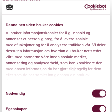
Aktiviteten til Dans Sørøst-Norge er stor. I 2019 kan
denne oppsummeres på følgende måte:
Denne nettsiden bruker cookies
Antall danseforestililnger: 157
Publikum, dans: 25 582
Vi bruker informasjonskapsler for å gi innhold og
Co-produksjoner: 10
annonser et personlig preg, for å levere sosiale
Produksjoner: 93
mediefunksjoner og for å analysere trafikken vår. Vi deler
Turnéprodusent: 8 produksjoner, 80 forestillinger, 31
dessuten informasjon om hvordan du bruker nettstedet
arrangører
vårt, med partnerne våre innen sosiale medier,
Barn og unge: 10 produksjoner, 74 forestillinger
annonsering og analysearbeid, som kan kombinere den
Produsenter: 3
med annen informasjon du har gjort tilgjengelig for dem,
Les mer om
Dans Sørøst-Norge
eller som de har samlet inn gjennom din bruk av
tjenestene deres.
Tanken
Samtykkevalg
Nødvendig
Studioer til produksjon av musikk
Øvingsrom til utleie i samarbeid med Øveriet: 8 stk
Inkubator og fasilitator for kulturnæringer
Egenskaper