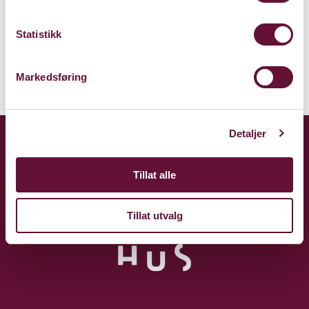
Rådgivining og mentorprogram
Kulturklynge for kulturnæringer i Sandvika
Statistikk
Les mer om
Tanken
Markedsføring
Detaljer
Tillat alle
Tillat utvalg