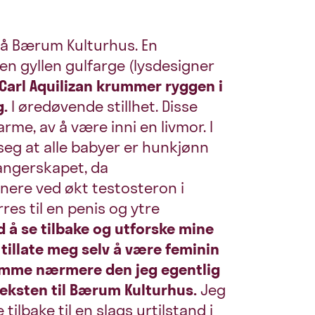
på Bærum Kulturhus. En
 en gyllen gulfarge (lysdesigner
Carl Aquilizan krummer ryggen i
g.
I øredøvende stillhet. Disse
rme, av å være inni en livmor. I
seg at alle babyer er hunkjønn
angerskapet, da
ere ved økt testosteron i
rres til en penis og ytre
 å se tilbake og utforske mine
 tillate meg selv å være feminin
komme nærmere den jeg egentlig
teksten til Bærum Kulturhus.
Jeg
 tilbake til en slags urtilstand i