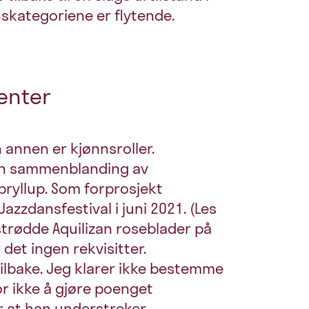
skategoriene er flytende.
jenter
n annen er kjønnsroller.
 en sammenblanding av
bryllup. Som forprosjekt
Jazzdansfestival i juni 2021. (Les
strødde Aquilizan roseblader på
det ingen rekvisitter.
ilbake. Jeg klarer ikke bestemme
or ikke å gjøre poenget
er at han understreker