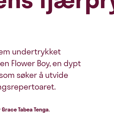
frem undertrykket
ten Flower Boy, en dypt
som søker å utvide
ngsrepertoaret.
v Grace Tabea Tenga.