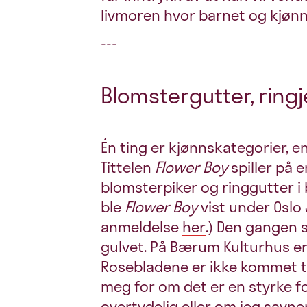
livmoren hvor barnet og kjønn
---
Blomstergutter, ring
Én ting er kjønnskategorier, e
Tittelen
Flower Boy
spiller på
blomsterpiker og ringgutter i 
ble
Flower Boy
vist under Oslo 
anmeldelse
her
.) Den gangen 
gulvet. På Bærum Kulturhus er 
Rosebladene er ikke kommet t
meg for om det er en styrke f
overtydelig eller om jeg savn