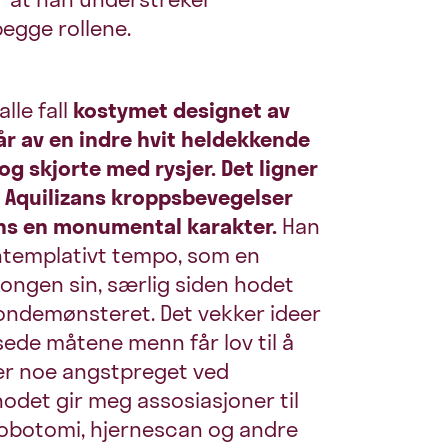
egge rollene.
lle fall
kostymet designet av
tår av en indre hvit heldekkende
 skjorte med rysjer. Det ligner
r Aquilizans kroppsbevegelser
ns en monumental karakter.
Han
ontemplativt tempo, som en
ongen sin, særlig siden hodet
londemønsteret. Det vekker ideer
de måtene menn får lov til å
 er noe angstpreget ved
hodet gir meg assosiasjoner til
obotomi, hjernescan og andre