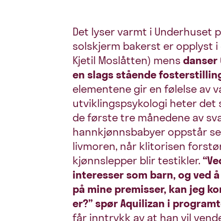
Det lyser varmt i Underhuset 
solskjerm bakerst er opplyst i
Kjetil Moslåtten) mens
danser 
en slags stående fosterstillin
elementene gir en følelse av va
utviklingspsykologi heter det 
de første tre månedene av sv
hannkjønnsbabyer oppstår sen
livmoren, når klitorisen forstø
kjønnslepper blir testikler.
“Ved
interesser som barn, og ved å
på mine premisser, kan jeg 
er?” spør Aquilizan i program
får inntrykk av at han vil vende