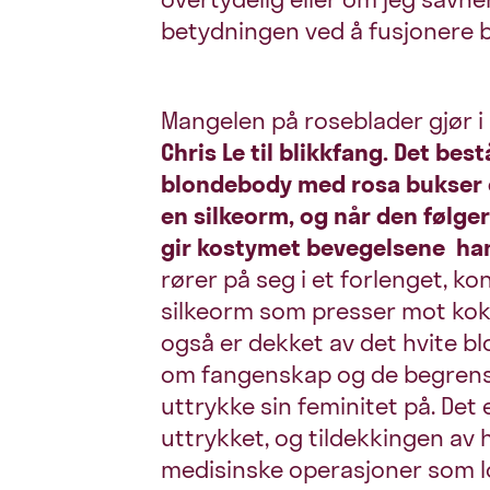
betydningen ved å fusjonere b
Mangelen på roseblader gjør i a
Chris Le til blikkfang. Det bes
blondebody med rosa bukser og
en silkeorm, og når den følge
gir kostymet bevegelsene ha
rører på seg i et forlenget, k
silkeorm som presser mot kok
også er dekket av det hvite b
om fangenskap og de begrense
uttrykke sin feminitet på. Det
uttrykket, og tildekkingen av 
medisinske operasjoner som l