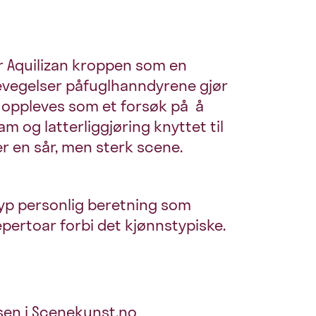
er Aquilizan kroppen som en
bevegelser påfuglhanndyrene gjør
ing oppleves som et forsøk på å
 og latterliggjøring knyttet til
er en sår, men sterk scene.
yp personlig beretning som
epertoar forbi det kjønnstypiske.
sen i Scenekunst.no