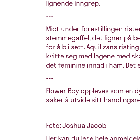
lignende inngrep.
---
Midt under forestillingen rist
stemmegaffel, det ligner på 
for å bli sett. Aquilizans rist
kvitte seg med lagene med skam
det feminine innad i ham. Det 
---
Flower Boy oppleves som en d
søker å utvide sitt handlingsr
---
Foto: Joshua Jacob
Her kan du lese hele anmeldel