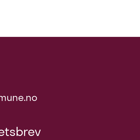
mune.no
etsbrev