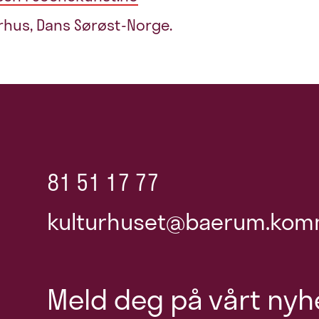
hus, Dans Sørøst-Norge.
81 51 17 77
kulturhuset@baerum.kom
Meld deg på vårt nyh