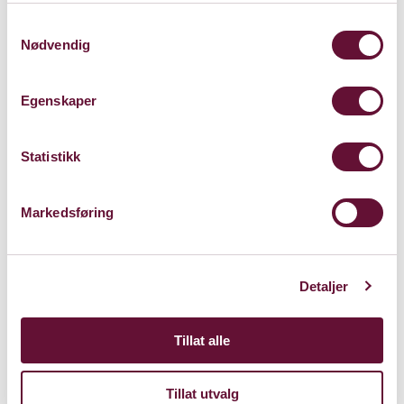
Samtykkevalg
Nødvendig
Postnummer
Egenskaper
Statistikk
Sted
Markedsføring
Detaljer
E-post (søker 1)
Tillat alle
Tillat utvalg