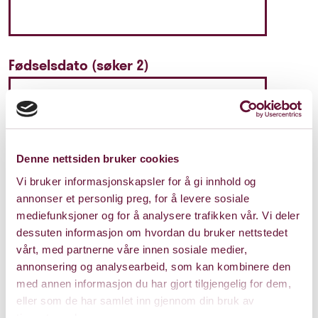
Fødselsdato (søker 2)
Søkernavn 3
Denne nettsiden bruker cookies
Vi bruker informasjonskapsler for å gi innhold og
annonser et personlig preg, for å levere sosiale
mediefunksjoner og for å analysere trafikken vår. Vi deler
Fødselsdato (søker 3)
dessuten informasjon om hvordan du bruker nettstedet
vårt, med partnerne våre innen sosiale medier,
annonsering og analysearbeid, som kan kombinere den
med annen informasjon du har gjort tilgjengelig for dem,
eller som de har samlet inn gjennom din bruk av
Adresse (søker 1)
tjenestene deres.