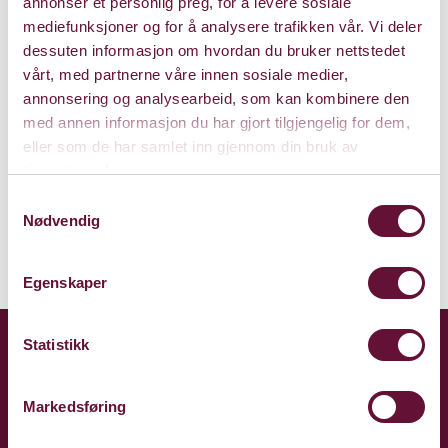
annonser et personlig preg, for å levere sosiale
mediefunksjoner og for å analysere trafikken vår. Vi deler
Billetter til barneforestilling kjøpes på
dessuten informasjon om hvordan du bruker nettstedet
forestillingssiden.
vårt, med partnerne våre innen sosiale medier,
annonsering og analysearbeid, som kan kombinere den
Mat 120.– per barn.
med annen informasjon du har gjort tilgjengelig for dem,
Tar dere med egen kake er prisen 85.– per barn.
eller som de har samlet inn gjennom din bruk av
tjenestene deres.
For bestilling:
Samtykkevalg
kulturhuset@baerum.kommune.no
Nødvendig
Egenskaper
Statistikk
Markedsføring