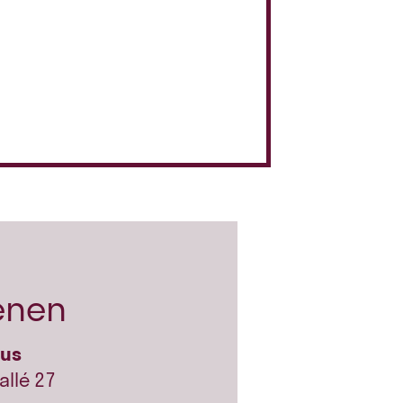
enen
hus
allé 27