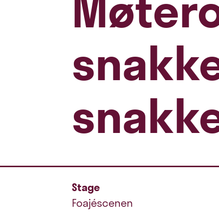
Møtero
snakke
snakk
Stage
Foajéscenen