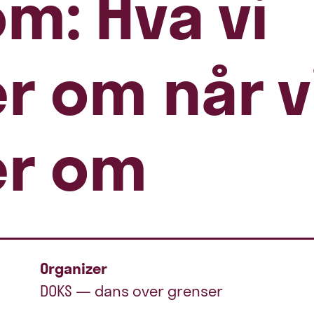
m: Hva vi
r om når v
er om
Organizer
DOKS — dans over grenser