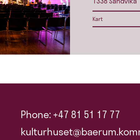
1338 Sandvika
Kart
Phone: +47 81 51 17 77
kulturhuset@baerum.kom