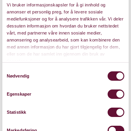
Vi bruker informasjonskapsler for å gi innhold og
annonser et personlig preg, for å levere sosiale
mediefunksjoner og for å analysere trafikken vår. Vi deler
dessuten informasjon om hvordan du bruker nettstedet
vårt, med partnerne våre innen sosiale medier,
annonsering og analysearbeid, som kan kombinere den
med annen informasjon du har gjort tilgjengelig for dem,
eller som de har samlet inn gjennom din bruk av
tjenestene deres.
Samtykkevalg
Nødvendig
Egenskaper
Statistikk
Store Sal
Markedsføring