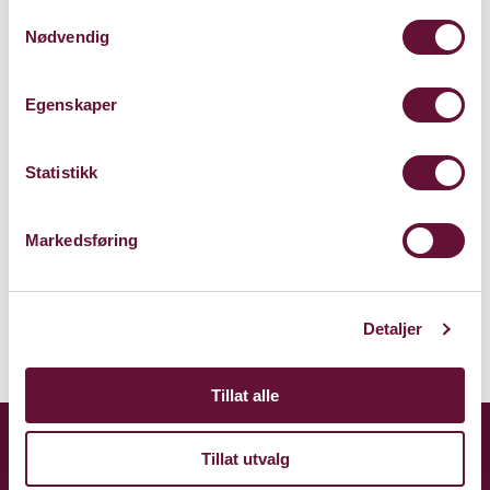
Samtykkevalg
Nødvendig
Egenskaper
Sandvika Teater
Kinoveien 2
Statistikk
1337 Sandvika
Markedsføring
Kart
Detaljer
Tillat alle
Tillat utvalg