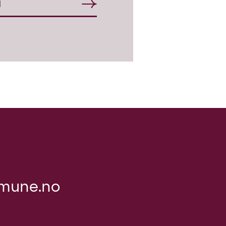
d
mune.no