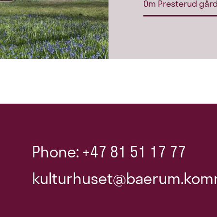
Om Presterud går
Phone: +47 81 51 17 77
kulturhuset@baerum.kom