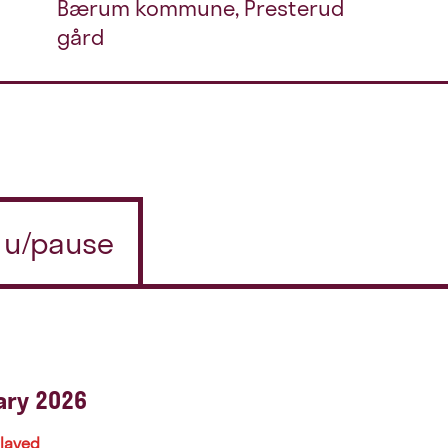
Bærum kommune, Presterud
gård
n u/pause
ary 2026
played