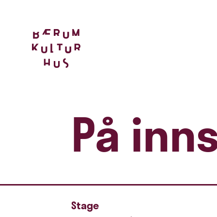
På inn
Stage