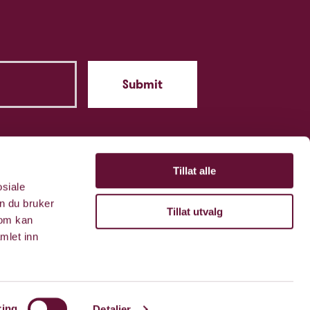
Tillat alle
osiale
n du bruker
Tillat utvalg
som kan
mlet inn
ring
Detaljer