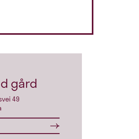
ud gård
svei 49
a