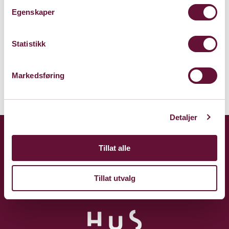
Claude Monets allé 27
Egenskaper
1338 Sandvika
Kart
Statistikk
Markedsføring
Detaljer
Tillat alle
Tillat utvalg