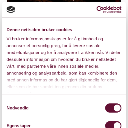
Denne nettsiden bruker cookies
Vi bruker informasjonskapsler for å gi innhold og
annonser et personlig preg, for å levere sosiale
mediefunksjoner og for å analysere trafikken vår. Vi deler
dessuten informasjon om hvordan du bruker nettstedet
vårt, med partnerne våre innen sosiale medier,
annonsering og analysearbeid, som kan kombinere den
med annen informasjon du har gjort tilgjengelig for dem,
eller som de har samlet inn gjennom din bruk av
Store Sal
tjenestene deres.
Samtykkevalg
Bærum Kulturhus
Nødvendig
Claude Monets allé 27
1338 Sandvika
Egenskaper