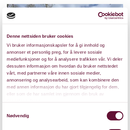
Denne nettsiden bruker cookies
Vi bruker informasjonskapsler for å gi innhold og
annonser et personlig preg, for å levere sosiale
mediefunksjoner og for å analysere trafikken vår. Vi deler
dessuten informasjon om hvordan du bruker nettstedet
vårt, med partnerne våre innen sosiale medier,
annonsering og analysearbeid, som kan kombinere den
med annen informasjon du har gjort tilgjengelig for dem,
eller som de har samlet inn gjennom din bruk av
tjenestene deres.
Presterud gård
Samtykkevalg
Gamle Ringeriksvei 49
Nødvendig
1357 Bekkestua