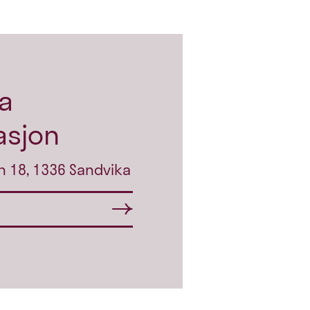
a
asjon
n 18, 1336 Sandvika