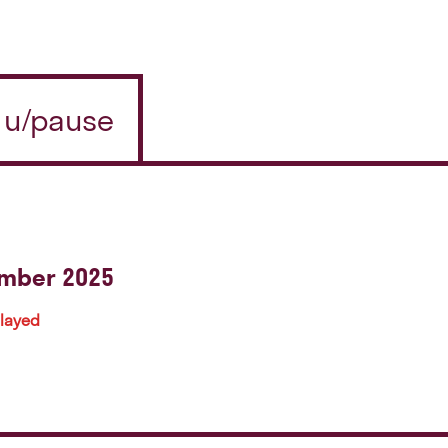
n u/pause
ember 2025
played