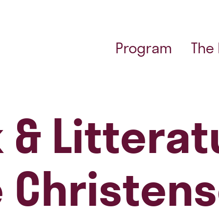
Program
The
 & Littera
 Christen