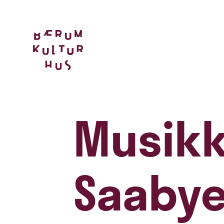
Musikk
Saabye