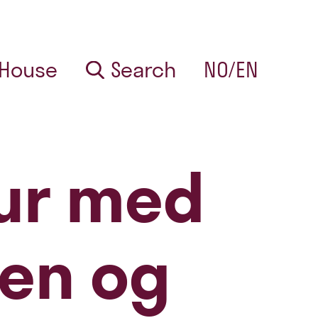
 House
Search
NO/EN
tur med
sen og