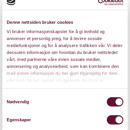
Denne nettsiden bruker cookies
Vi bruker informasjonskapsler for å gi innhold og
annonser et personlig preg, for å levere sosiale
mediefunksjoner og for å analysere trafikken vår. Vi deler
dessuten informasjon om hvordan du bruker nettstedet
vårt, med partnerne våre innen sosiale medier,
annonsering og analysearbeid, som kan kombinere den
med annen informasjon du har gjort tilgjengelig for dem,
Store Sal
eller som de har samlet inn gjennom din bruk av
tjenestene deres.
Bærum Kulturhus
Samtykkevalg
Claude Monets allé 27
Nødvendig
1338 Sandvika
Egenskaper
Kart