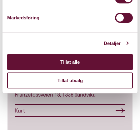
Markedsføring
Detaljer
Tillat alle
Kalkmølla Kulturstasjon
Tillat utvalg
Franzefossveien 18, 1336 Sandvika
Kart