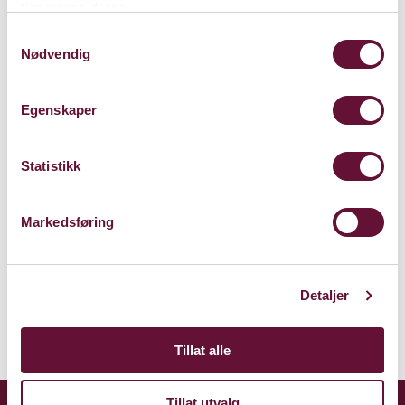
tjenestene deres.
Samtykkevalg
Nødvendig
Egenskaper
Store Sal
Bærum Kulturhus
Statistikk
Claude Monets allé 27
1338 Sandvika
Markedsføring
Kart
Detaljer
Tillat alle
Tillat utvalg