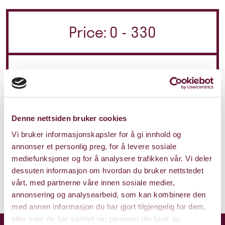
Price: 0 - 330
Duration: 1 t 30 min
u/pause
Denne nettsiden bruker cookies
Friday 31. May 2024
Vi bruker informasjonskapsler for å gi innhold og
annonser et personlig preg, for å levere sosiale
Kl. 20:00
This show is played
mediefunksjoner og for å analysere trafikken vår. Vi deler
dessuten informasjon om hvordan du bruker nettstedet
vårt, med partnerne våre innen sosiale medier,
annonsering og analysearbeid, som kan kombinere den
med annen informasjon du har gjort tilgjengelig for dem,
eller som de har samlet inn gjennom din bruk av