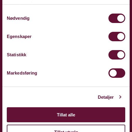
tjenestene deres.
Samtykkevalg
Nødvendig
Egenskaper
Statistikk
Markedsføring
Phone: +47 81 51 17 77
kulturhuset@baerum.kommune.no
Detaljer
Tillat alle
Sign up for our newsletter: