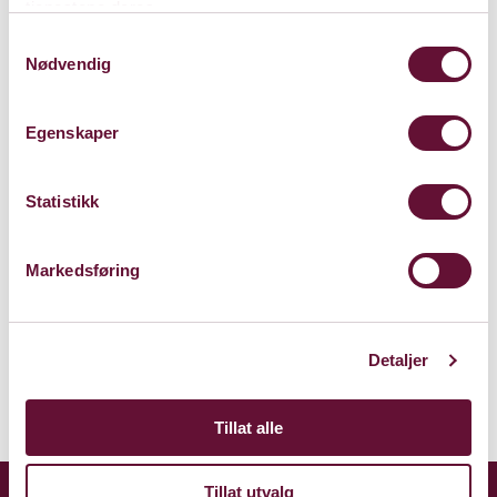
tjenestene deres.
Samtykkevalg
Nødvendig
Egenskaper
Statistikk
Kalkmølla Kulturstasjon
Franzefossveien 18, 1336 Sandvika
Markedsføring
Kart
Detaljer
Tillat alle
Tillat utvalg