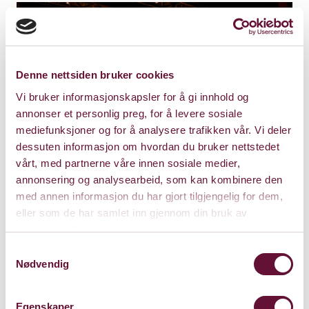
Denne nettsiden bruker cookies
Vi bruker informasjonskapsler for å gi innhold og
annonser et personlig preg, for å levere sosiale
mediefunksjoner og for å analysere trafikken vår. Vi deler
dessuten informasjon om hvordan du bruker nettstedet
vårt, med partnerne våre innen sosiale medier,
annonsering og analysearbeid, som kan kombinere den
med annen informasjon du har gjort tilgjengelig for dem,
eller som de har samlet inn gjennom din bruk av
tjenestene deres.
Store Sal
Samtykkevalg
Bærum Kulturhus
Nødvendig
Claude Monets allé 27
1338 Sandvika
Egenskaper