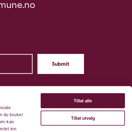
mune.no
Tillat alle
osiale
n du bruker
Tillat utvalg
som kan
mlet inn