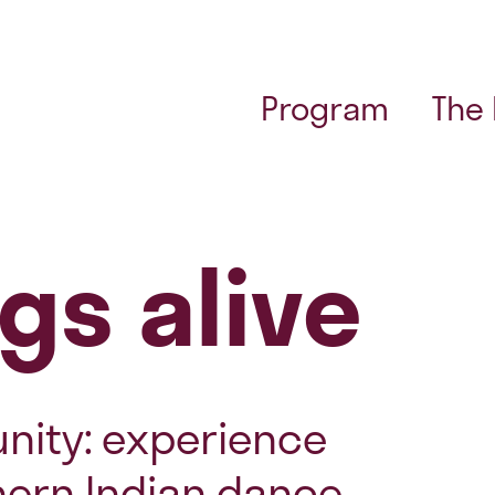
Program
The
gs alive
nity: experience
hern Indian dance