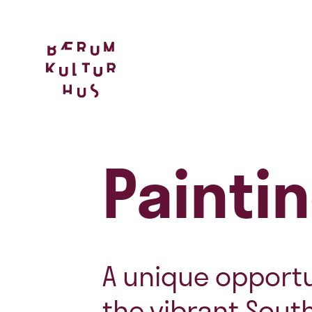
Paintin
A unique opportu
the vibrant Sout