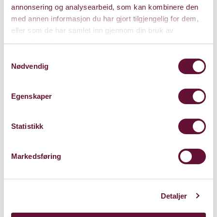
annonsering og analysearbeid, som kan kombinere den
med annen informasjon du har gjort tilgjengelig for dem,
eller som de har samlet inn gjennom din bruk av
tjenestene deres.
Samtykkevalg
Nødvendig
Egenskaper
Statistikk
Store Sal
Markedsføring
Bærum Kulturhus
Claude Monets allé 27
1338 Sandvika
Detaljer
Kart