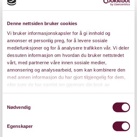
Denne nettsiden bruker cookies
Vi bruker informasjonskapsler for å gi innhold og
annonser et personlig preg, for å levere sosiale
mediefunksjoner og for å analysere trafikken vår. Vi deler
dessuten informasjon om hvordan du bruker nettstedet
vårt, med partnerne våre innen sosiale medier,
annonsering og analysearbeid, som kan kombinere den
med annen informasjon du har gjort tilgjengelig for dem,
Store Sal
eller som de har samlet inn gjennom din bruk av
tjenestene deres.
Bærum Kulturhus
Samtykkevalg
Claude Monets allé 27
Nødvendig
1338 Sandvika
Egenskaper
Kart