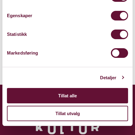
Store Sal
Bærum Kulturhus
Egenskaper
Claude Monets allé 27
1338 Sandvika
Statistikk
Kart
Markedsføring
Detaljer
Tillat alle
Tillat utvalg