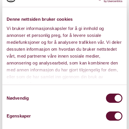
Denne nettsiden bruker cookies
Vi bruker informasjonskapsler for å gi innhold og
annonser et personlig preg, for å levere sosiale
mediefunksjoner og for å analysere trafikken vår. Vi deler
dessuten informasjon om hvordan du bruker nettstedet
vårt, med partnerne våre innen sosiale medier,
annonsering og analysearbeid, som kan kombinere den
med annen informasjon du har gjort tilgjengelig for dem,
eller som de har samlet inn gjennom din bruk av
tjenestene deres.
Kulturhuset Stabekk Kino
Samtykkevalg
Nødvendig
Gamle Ringeriksvei 5, 1369 Stabekk
Kart
Egenskaper