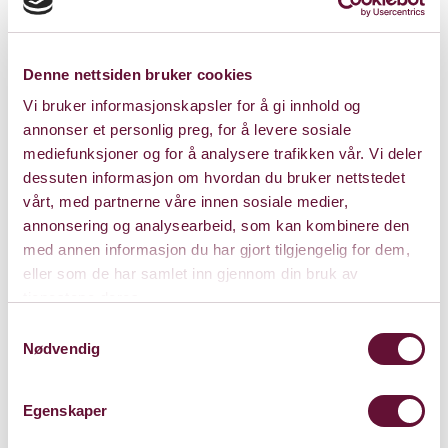
Denne nettsiden bruker cookies
Vi bruker informasjonskapsler for å gi innhold og
annonser et personlig preg, for å levere sosiale
mediefunksjoner og for å analysere trafikken vår. Vi deler
dessuten informasjon om hvordan du bruker nettstedet
vårt, med partnerne våre innen sosiale medier,
annonsering og analysearbeid, som kan kombinere den
med annen informasjon du har gjort tilgjengelig for dem,
eller som de har samlet inn gjennom din bruk av
tjenestene deres.
Kalkmølla Kulturstasjon
Samtykkevalg
Nødvendig
Franzefossveien 18, 1336 Sandvika
Kart
Egenskaper