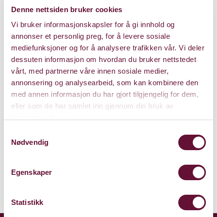
Denne nettsiden bruker cookies
Vi bruker informasjonskapsler for å gi innhold og
annonser et personlig preg, for å levere sosiale
mediefunksjoner og for å analysere trafikken vår. Vi deler
dessuten informasjon om hvordan du bruker nettstedet
vårt, med partnerne våre innen sosiale medier,
Store Sal
annonsering og analysearbeid, som kan kombinere den
med annen informasjon du har gjort tilgjengelig for dem,
Bærum Kulturhus
eller som de har samlet inn gjennom din bruk av
Claude Monets allé 27
tjenestene deres.
1338 Sandvika
Samtykkevalg
Nødvendig
Kart
Egenskaper
Statistikk