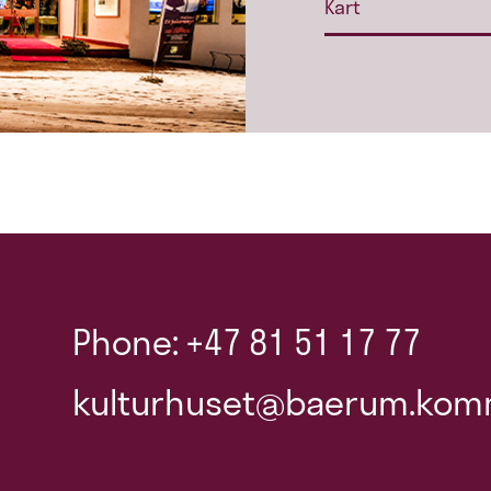
Kart
Phone: +47 81 51 17 77
kulturhuset@baerum.kom