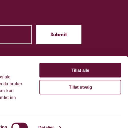
Tillat alle
osiale
n du bruker
Tillat utvalg
som kan
mlet inn
ring
Detaljer